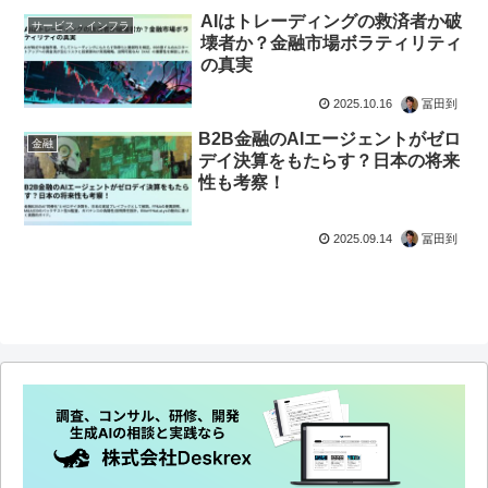
AIはトレーディングの救済者か破
サービス・インフラ
壊者か？金融市場ボラティリティ
の真実
2025.10.16
冨田到
B2B金融のAIエージェントがゼロ
金融
デイ決算をもたらす？日本の将来
性も考察！
2025.09.14
冨田到