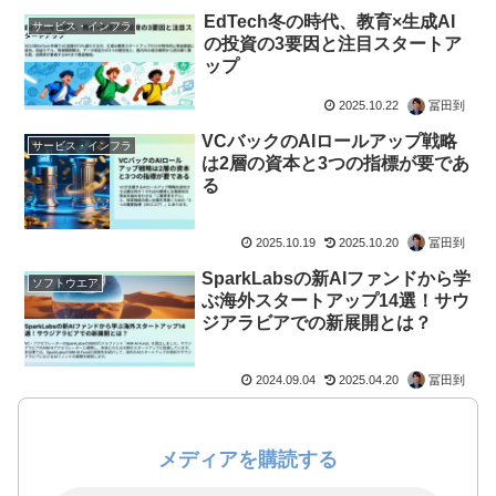
EdTech冬の時代、教育×生成AI
サービス・インフラ
の投資の3要因と注目スタートア
ップ
2025.10.22
冨田到
VCバックのAIロールアップ戦略
サービス・インフラ
は2層の資本と3つの指標が要であ
る
2025.10.19
2025.10.20
冨田到
SparkLabsの新AIファンドから学
ソフトウエア
ぶ海外スタートアップ14選！サウ
ジアラビアでの新展開とは？
2024.09.04
2025.04.20
冨田到
メディアを購読する