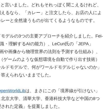
想」と言いました。どれもそれっぽく聞こえるけれど、
例えるなら、「カレー」と注文したら、お店の人によ
カレーと全然違うものが出てくるようなものです。
モデルの3つの主要アプローチを紹介しました。Fei-
識・理解するAIの能力）、LeCun氏の「JEPA」
chitecture、動画や画像から物理世界の法則を予測する仕組み）、
成」（ゲームのような仮想環境を自動で作り出す技術）
ールドモデルで、何がワールドモデルじゃないのか」
と答えられないままでした。
penWorldLib
は、まさにこの「境界線が引けない」
。北京大学、清華大学、香港科技大学など中国の8つ
理された定義」を提案しました。