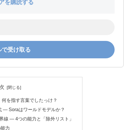
アを購読する
次
、何を指す言葉でしたっけ？
— Soraはワールドモデルか？
いた境界線 — 4つの能力と「除外リスト」
の能力