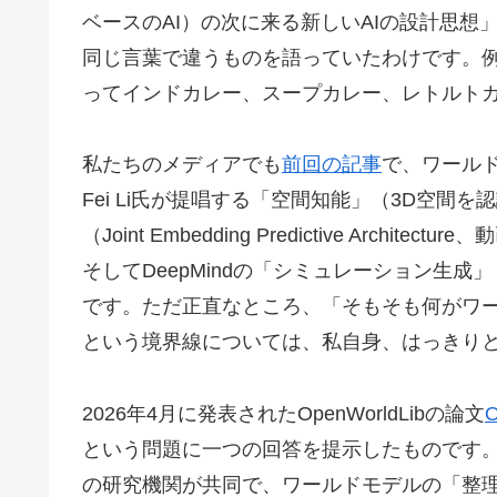
ベースのAI）の次に来る新しいAIの設計思
同じ言葉で違うものを語っていたわけです。
ってインドカレー、スープカレー、レトルト
私たちのメディアでも
前回の記事
で、ワールド
Fei Li氏が提唱する「空間知能」（3D空間を認
（Joint Embedding Predictive Ar
そしてDeepMindの「シミュレーション生
です。ただ正直なところ、「そもそも何がワ
という境界線については、私自身、はっきり
2026年4月に発表されたOpenWorldLibの論文
O
という問題に一つの回答を提示したものです
の研究機関が共同で、ワールドモデルの「整