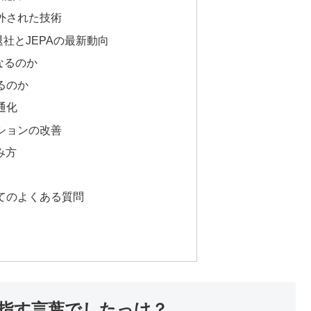
外された技術
ta退社とJEPAの最新動向
なるのか
るのか
通化
ションの改善
み方
てのよくある質問
指す言葉でしたっけ？