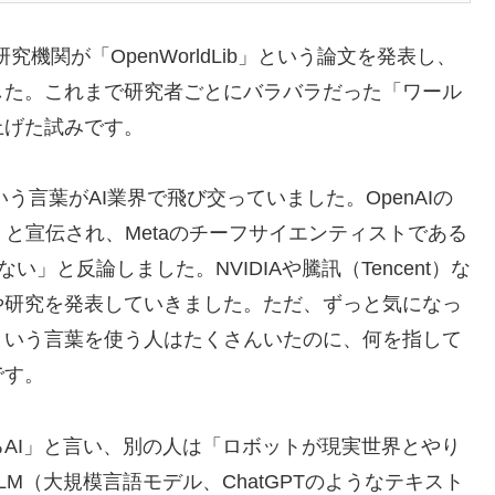
究機関が「OpenWorldLib」という論文を発表し、
した。これまで研究者ごとにバラバラだった「ワール
上げた試みです。
う言葉がAI業界で飛び交っていました。OpenAIの
ー」と宣伝され、Metaのチーフサイエンティストである
はない」と反論しました。NVIDIAや騰訊（Tencent）な
や研究を発表していきました。ただ、ずっと気になっ
という言葉を使う人はたくさんいたのに、何を指して
です。
AI」と言い、別の人は「ロボットが現実世界とやり
M（大規模言語モデル、ChatGPTのようなテキスト